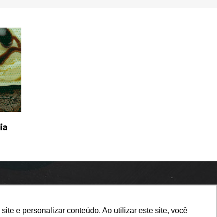
TO
ia
e e personalizar conteúdo. Ao utilizar este site, você
e e personalizar conteúdo. Ao utilizar este site, você