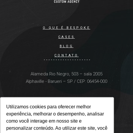
O QUE É BESPOKE
CASES
BLOG
CONTATO
Alameda Rio Negro, 503 – sala 2005
Alphaville - Barueri – SP / CEP: 06454-000
Utilizamos cookies para oferecer melhor
Utilizamos cookies para oferecer melhor
experiência, melhorar o desempenho, analisar
experiência, melhorar o desempenho, analisar
como você interage em nosso site e
como você interage em nosso site e
personalizar conteúdo. Ao utilizar este site, você
personalizar conteúdo. Ao utilizar este site, você