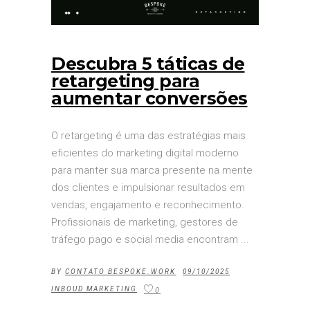
Descubra 5 táticas de
retargeting para
aumentar conversões
O retargeting é uma das estratégias mais
eficientes do marketing digital moderno
para manter sua marca presente na mente
dos clientes e impulsionar resultados em
vendas, engajamento e reconhecimento.
Profissionais de marketing, gestores de
tráfego pago e social media encontram
BY
CONTATO BESPOKE.WORK
09/10/2025
INBOUD MARKETING
0