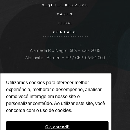
O QUE É BESPOKE
CASES
BLOG
CONTATO
Alameda Rio Negro, 503 – sala 2005
Alphaville - Barueri – SP / CEP: 06454-000
Utilizamos cookies para oferecer melhor
Utilizamos cookies para oferecer melhor
experiência, melhorar o desempenho, analisar
experiência, melhorar o desempenho, analisar
como você interage em nosso site e
como você interage em nosso site e
personalizar conteúdo. Ao utilizar este site, você
personalizar conteúdo. Ao utilizar este site, você
concorda com o uso de cookies.
concorda com o uso de cookies.
Ok, entendi!
Ok, entendi!