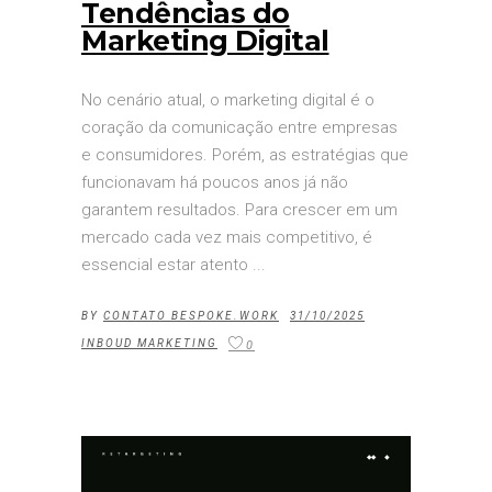
Tendências do
Marketing Digital
No cenário atual, o marketing digital é o
coração da comunicação entre empresas
e consumidores. Porém, as estratégias que
funcionavam há poucos anos já não
garantem resultados. Para crescer em um
mercado cada vez mais competitivo, é
essencial estar atento
BY
CONTATO BESPOKE.WORK
31/10/2025
INBOUD MARKETING
0