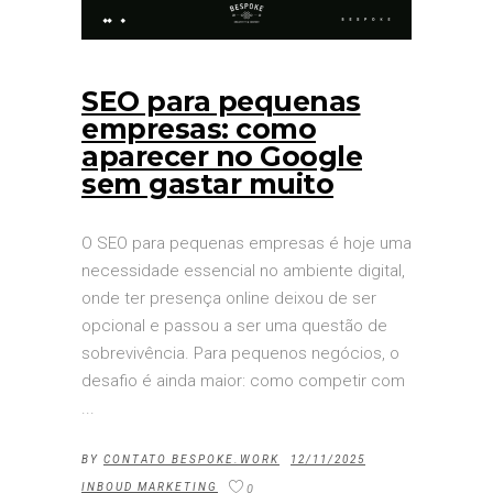
SEO para pequenas
empresas: como
aparecer no Google
sem gastar muito
O SEO para pequenas empresas é hoje uma
necessidade essencial no ambiente digital,
onde ter presença online deixou de ser
opcional e passou a ser uma questão de
sobrevivência. Para pequenos negócios, o
desafio é ainda maior: como competir com
BY
CONTATO BESPOKE.WORK
12/11/2025
INBOUD MARKETING
0