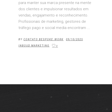
para manter sua marca presente na mente
dos clientes e impulsionar resultados em
vendas, engajamento e reconhecimento.
Profissionais de marketing, gestores de
tráfego pago e social media encontram
BY
CONTATO BESPOKE.WORK
09/10/2025
INBOUD MARKETING
0