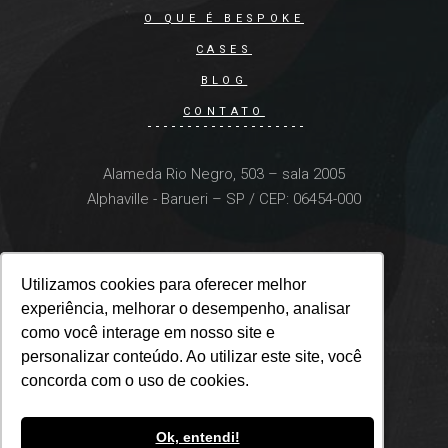
O QUE É BESPOKE
CASES
BLOG
CONTATO
Alameda Rio Negro, 503 – sala 2005
Alphaville - Barueri – SP / CEP: 06454-000
Utilizamos cookies para oferecer melhor
Utilizamos cookies para oferecer melhor
experiência, melhorar o desempenho, analisar
experiência, melhorar o desempenho, analisar
como você interage em nosso site e
como você interage em nosso site e
personalizar conteúdo. Ao utilizar este site, você
personalizar conteúdo. Ao utilizar este site, você
concorda com o uso de cookies.
concorda com o uso de cookies.
Ok, entendi!
Ok, entendi!