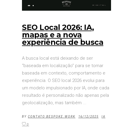
SEO Local 2026: IA,
mapas e a nova
experiência de busca
A busca local está deixando de ser
“baseada em localização” para se tornar
baseada em contexto, comportamento e
experiência. O SEO local 2026 evolui para
um modelo impulsionado por IA, onde cada
resultado é personalizado não apenas pela
geolocalização, mas também
BY
CONTATO BESPOKE.WORK
16/12/2025
IA
0