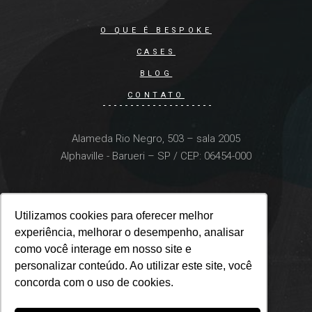
O QUE É BESPOKE
CASES
BLOG
CONTATO
Alameda Rio Negro, 503 – sala 2005
Alphaville - Barueri – SP / CEP: 06454-000
Utilizamos cookies para oferecer melhor
Utilizamos cookies para oferecer melhor
experiência, melhorar o desempenho, analisar
experiência, melhorar o desempenho, analisar
como você interage em nosso site e
como você interage em nosso site e
personalizar conteúdo. Ao utilizar este site, você
personalizar conteúdo. Ao utilizar este site, você
concorda com o uso de cookies.
concorda com o uso de cookies.