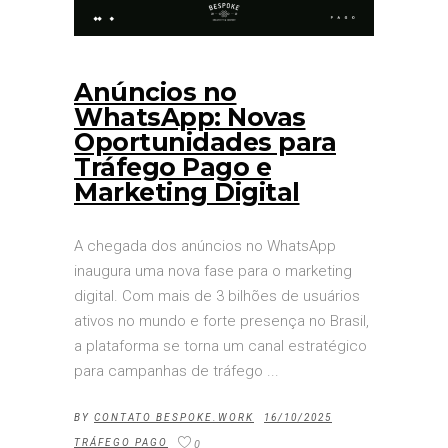
Anúncios no
WhatsApp: Novas
Oportunidades para
Tráfego Pago e
Marketing Digital
A chegada dos anúncios no WhatsApp
inaugura uma nova fase para o marketing
digital. Com mais de 3 bilhões de usuários
ativos no mundo e forte presença no Brasil,
a plataforma se torna um canal estratégico
para campanhas de tráfego
BY
CONTATO BESPOKE.WORK
16/10/2025
TRÁFEGO PAGO
0