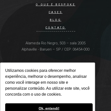
O QUE É BESPOKE
CASES
BLOG
CONTATO
Alameda Rio Negro, 503 – sala 2005
Alphaville - Barueri – SP / CEP: 06454-000
Utilizamos cookies para oferecer melhor
Utilizamos cookies para oferecer melhor
experiência, melhorar o desempenho, analisar
experiência, melhorar o desempenho, analisar
como você interage em nosso site e
como você interage em nosso site e
personalizar conteúdo. Ao utilizar este site, você
personalizar conteúdo. Ao utilizar este site, você
concorda com o uso de cookies.
concorda com o uso de cookies.
Ok, entendi!
Ok, entendi!