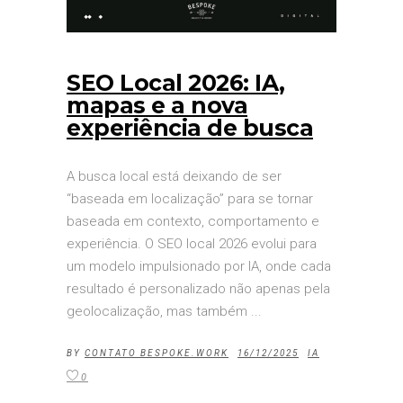
SEO Local 2026: IA,
mapas e a nova
experiência de busca
A busca local está deixando de ser
“baseada em localização” para se tornar
baseada em contexto, comportamento e
experiência. O SEO local 2026 evolui para
um modelo impulsionado por IA, onde cada
resultado é personalizado não apenas pela
geolocalização, mas também
BY
CONTATO BESPOKE.WORK
16/12/2025
IA
0