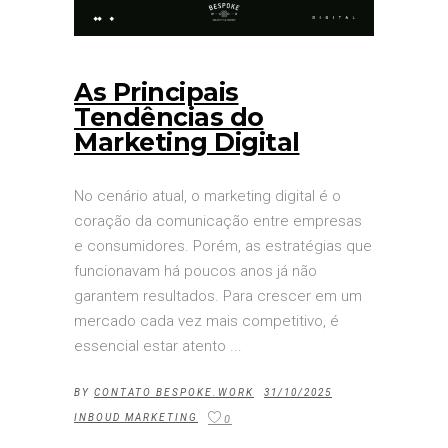
As Principais
Tendências do
Marketing Digital
No cenário atual, o marketing digital é o
coração da comunicação entre empresas
e consumidores. Porém, as estratégias que
funcionavam há poucos anos já não
garantem resultados. Para crescer em um
mercado cada vez mais competitivo, é
essencial estar atento
BY
CONTATO BESPOKE.WORK
31/10/2025
INBOUD MARKETING
0