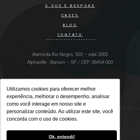
O QUE É BESPOKE
CASES
BLOG
CONTATO
Alameda Rio Negro, 503 – sala 2005
Alphaville - Barueri – SP / CEP: 06454-000
Utilizamos cookies para oferecer melhor
Utilizamos cookies para oferecer melhor
experiência, melhorar o desempenho, analisar
experiência, melhorar o desempenho, analisar
como você interage em nosso site e
como você interage em nosso site e
personalizar conteúdo. Ao utilizar este site, você
personalizar conteúdo. Ao utilizar este site, você
concorda com o uso de cookies.
concorda com o uso de cookies.
Ok, entendi!
Ok, entendi!