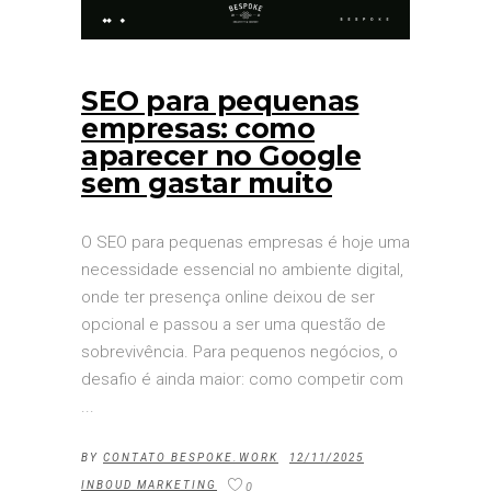
SEO para pequenas
empresas: como
aparecer no Google
sem gastar muito
O SEO para pequenas empresas é hoje uma
necessidade essencial no ambiente digital,
onde ter presença online deixou de ser
opcional e passou a ser uma questão de
sobrevivência. Para pequenos negócios, o
desafio é ainda maior: como competir com
BY
CONTATO BESPOKE.WORK
12/11/2025
INBOUD MARKETING
0