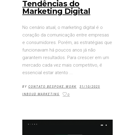
Tendências do
Marketing Digital
No cenário atual, o marketing digital é o
coração da comunicação entre empresas
e consumidores. Porém, as estratégias que
funcionavam há poucos anos já não
garantem resultados. Para crescer em um
mercado cada vez mais competitivo, é
essencial estar atento
BY
CONTATO BESPOKE.WORK
31/10/2025
INBOUD MARKETING
0