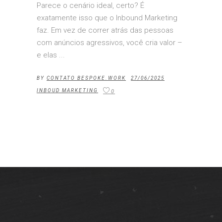
Parece o cenário ideal, certo? É
exatamente isso que o Inbound Marketing
faz. Em vez de correr atrás das pessoas
com anúncios agressivos, você cria valor –
e elas
BY
CONTATO BESPOKE.WORK
27/06/2025
INBOUD MARKETING
0