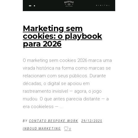
Marketing sem
cookies: o playbook
para 2026
O marketing sem cookies 2026 marca uma
virada histórica na forma como marcas se
relacionam com seus públicos. Durante
décadas, o digital se apoiou em
rastreamento invisível — agora, o jogo
mudou. O que antes parecia distante — a
era cookieless —
BY
CONTATO BESPOKE.WORK
29/12/2025
INBOUD MARKETING
0