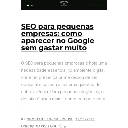
SEO para pequenas
empresas: como
aparecer no Google
sem gastar muito
O SEO para pequenas empresas é hoje uma
necessidade essencial no ambiente digital,
onde ter presença online deixou de ser
opcional e passou a ser uma questão de
sobrevivência. Para pequenos negócios, o
desafio é ainda maior: como competir com
BY
CONTATO BESPOKE.WORK
12/11/2025
INBOUD MARKETING
0