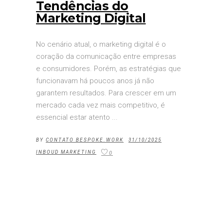
Tendências do
Marketing Digital
No cenário atual, o marketing digital é o
coração da comunicação entre empresas
e consumidores. Porém, as estratégias que
funcionavam há poucos anos já não
garantem resultados. Para crescer em um
mercado cada vez mais competitivo, é
essencial estar atento
BY
CONTATO BESPOKE.WORK
31/10/2025
INBOUD MARKETING
0