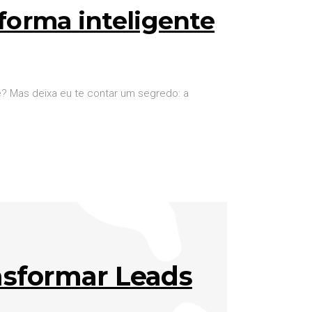
forma inteligente
? Mas deixa eu te contar um segredo: a
TO
sformar Leads