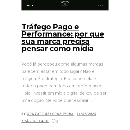
Tráfego Pago e
Performance: por que
sua marca precisa
pensar como mídia
Você já percebeu como algumas marcas
parecem estar em todo lugar? Não é
mágica. É estratégia. E o nome dela é
tráfego pago com foco em performance.
Hoje, investir em mídia digital deixou de ser
uma opção. Se você quer escalar
BY
CONTATO BESPOKE.WORK
14/07/2025
TRÁFEGO PAGO
0