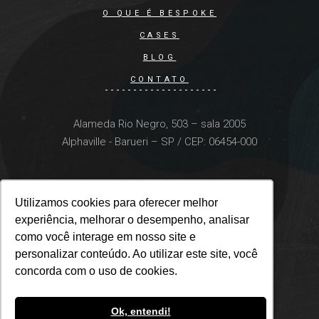
O QUE É BESPOKE
CASES
BLOG
CONTATO
Alameda Rio Negro, 503 – sala 2005
Alphaville - Barueri – SP / CEP: 06454-000
Utilizamos cookies para oferecer melhor
Utilizamos cookies para oferecer melhor
experiência, melhorar o desempenho, analisar
experiência, melhorar o desempenho, analisar
como você interage em nosso site e
como você interage em nosso site e
personalizar conteúdo. Ao utilizar este site, você
personalizar conteúdo. Ao utilizar este site, você
concorda com o uso de cookies.
concorda com o uso de cookies.
Ok, entendi!
Ok, entendi!