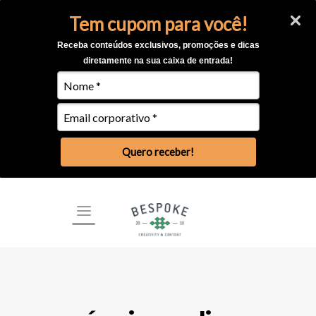
Tem cupom para você!
Receba conteúdos exclusivos, promoções e dicas
diretamente na sua caixa de entrada!
Quero receber!