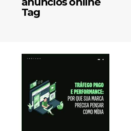
anúncios online
Tag