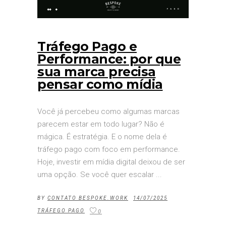
Tráfego Pago e
Performance: por que
sua marca precisa
pensar como mídia
Você já percebeu como algumas marcas
parecem estar em todo lugar? Não é
mágica. É estratégia. E o nome dela é
tráfego pago com foco em performance.
Hoje, investir em mídia digital deixou de ser
uma opção. Se você quer escalar
BY
CONTATO BESPOKE.WORK
14/07/2025
TRÁFEGO PAGO
0