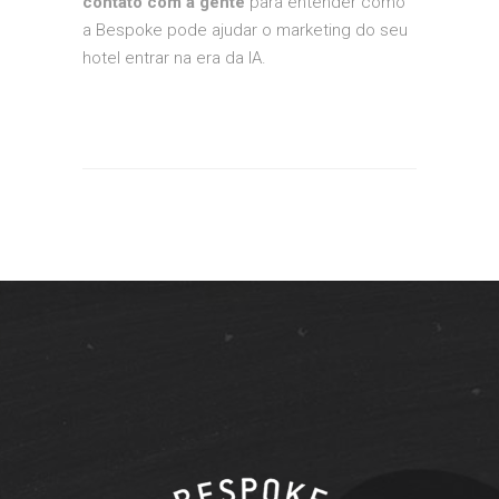
contato com a gente
para entender como
a Bespoke pode ajudar o marketing do seu
hotel entrar na era da IA.