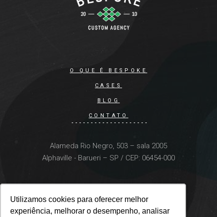
O QUE É BESPOKE
CASES
BLOG
CONTATO
Alameda Rio Negro, 503 – sala 2005
Alphaville - Barueri – SP / CEP: 06454-000
Utilizamos cookies para oferecer melhor
Utilizamos cookies para oferecer melhor
experiência, melhorar o desempenho, analisar
experiência, melhorar o desempenho, analisar